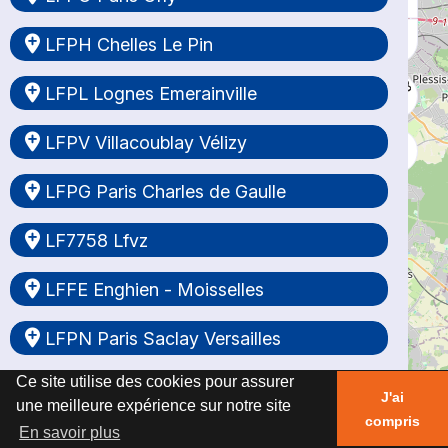
Ce site utilise des cookies pour assurer
Ce site utilise des cookies pour assurer
Ce site utilise des cookies pour assurer
Ce site utilise des cookies pour assurer
Ce site utilise des cookies pour assurer
Ce site utilise des cookies pour assurer
Ce site utilise des cookies pour assurer
Ce site utilise des cookies pour assurer
Ce site utilise des cookies pour assurer
Ce site utilise des cookies pour assurer
Ce site utilise des cookies pour assurer
Ce site utilise des cookies pour assurer
Ce site utilise des cookies pour assurer
Ce site utilise des cookies pour assurer
Ce site utilise des cookies pour assurer
Ce site utilise des cookies pour assurer
Ce site utilise des cookies pour assurer
Ce site utilise des cookies pour assurer
Ce site utilise des cookies pour assurer
Ce site utilise des cookies pour assurer
Ce site utilise des cookies pour assurer
Ce site utilise des cookies pour assurer
Ce site utilise des cookies pour assurer
Ce site utilise des cookies pour assurer
Ce site utilise des cookies pour assurer
Ce site utilise des cookies pour assurer
Ce site utilise des cookies pour assurer
Ce site utilise des cookies pour assurer
Ce site utilise des cookies pour assurer
Ce site utilise des cookies pour assurer
Ce site utilise des cookies pour assurer
Ce site utilise des cookies pour assurer
Ce site utilise des cookies pour assurer
Ce site utilise des cookies pour assurer
Ce site utilise des cookies pour assurer
Ce site utilise des cookies pour assurer
Ce site utilise des cookies pour assurer
Ce site utilise des cookies pour assurer