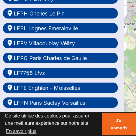
Ce site utilise des cookies pour assurer
Ce site utilise des cookies pour assurer
Ce site utilise des cookies pour assurer
Ce site utilise des cookies pour assurer
Ce site utilise des cookies pour assurer
Ce site utilise des cookies pour assurer
Ce site utilise des cookies pour assurer
Ce site utilise des cookies pour assurer
Ce site utilise des cookies pour assurer
Ce site utilise des cookies pour assurer
Ce site utilise des cookies pour assurer
Ce site utilise des cookies pour assurer
Ce site utilise des cookies pour assurer
Ce site utilise des cookies pour assurer
Ce site utilise des cookies pour assurer
Ce site utilise des cookies pour assurer
Ce site utilise des cookies pour assurer
Ce site utilise des cookies pour assurer
Ce site utilise des cookies pour assurer
Ce site utilise des cookies pour assurer
Ce site utilise des cookies pour assurer
Ce site utilise des cookies pour assurer
Ce site utilise des cookies pour assurer
Ce site utilise des cookies pour assurer
Ce site utilise des cookies pour assurer
Ce site utilise des cookies pour assurer
Ce site utilise des cookies pour assurer
Ce site utilise des cookies pour assurer
Ce site utilise des cookies pour assurer
Ce site utilise des cookies pour assurer
Ce site utilise des cookies pour assurer
Ce site utilise des cookies pour assurer
Ce site utilise des cookies pour assurer
Ce site utilise des cookies pour assurer
Ce site utilise des cookies pour assurer
Ce site utilise des cookies pour assurer
Ce site utilise des cookies pour assurer
Ce site utilise des cookies pour assurer